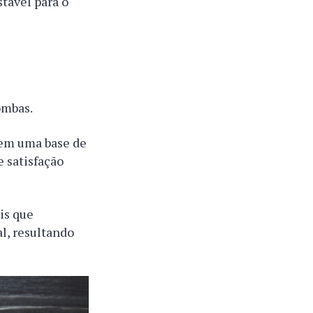
tável para o
ombas.
tem uma base de
e satisfação
is que
l, resultando