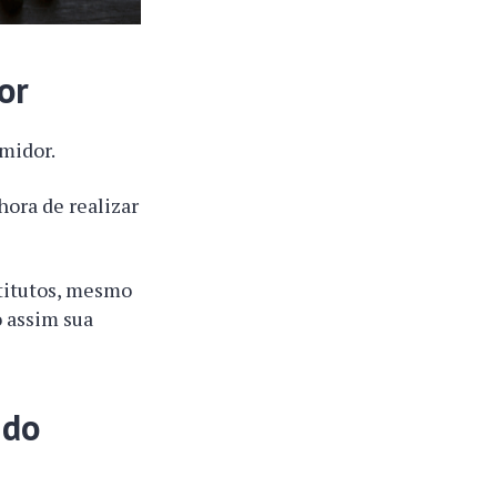
or
midor.
hora de realizar
stitutos, mesmo
o assim sua
 do