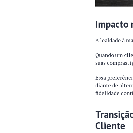
Impacto 
A lealdade à m
Quando um clien
suas compras, i
Essa preferênci
diante de alter
fidelidade cont
Transiçã
Cliente