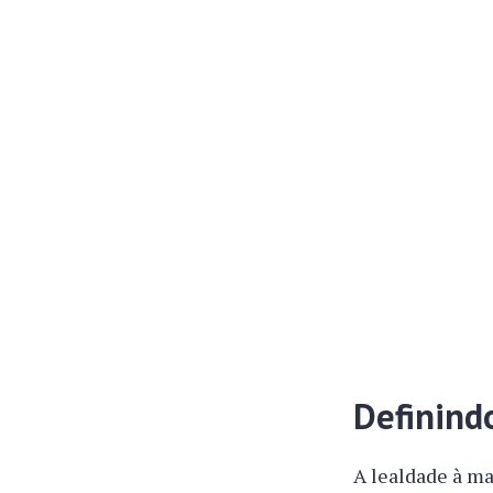
Definind
A lealdade à m