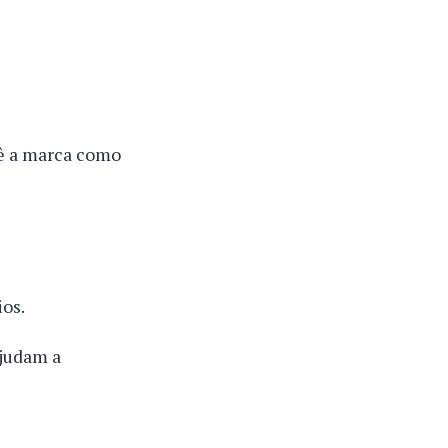
vê a marca como
ios.
ajudam a