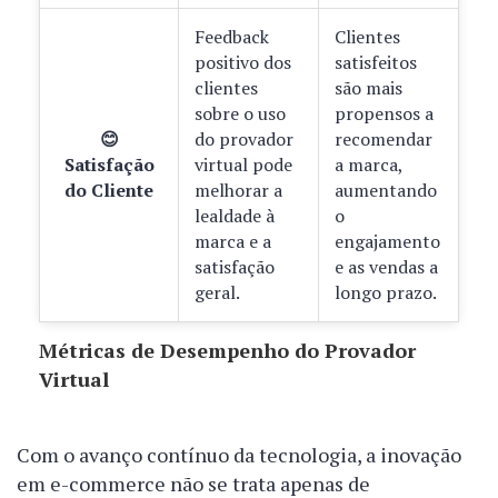
Feedback
Clientes
positivo dos
satisfeitos
clientes
são mais
sobre o uso
propensos a
😊
do provador
recomendar
Satisfação
virtual pode
a marca,
do Cliente
melhorar a
aumentando
lealdade à
o
marca e a
engajamento
satisfação
e as vendas a
geral.
longo prazo.
Métricas de Desempenho do Provador
Virtual
Com o avanço contínuo da tecnologia, a inovação
em e-commerce não se trata apenas de